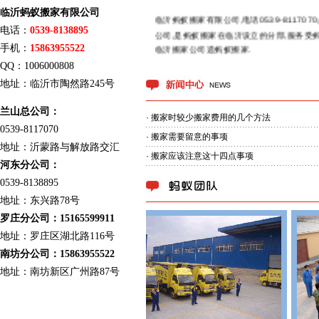
临沂蚂蚁搬家有限公司
临沂蚂蚁搬家有限公司,电话0539-81170
电话：
0539-8138895
公司,是蚂蚁搬家在临沂设立的分部,服务受
临沂搬家公司选蚂蚁搬家.
手机：
15863955522
QQ：1006000808
地址：临沂市陶然路245号
兰山总公司：
·
搬家时较少搬家费用的几个方法
0539-8117070
·
搬家需要留意的事项
地址：沂蒙路与解放路交汇
·
搬家应该注意这十四点事项
河东分公司：
0539-8138895
地址：东兴路78号
罗庄分公司：15165599911
地址：罗庄区湖北路116号
南坊分公司：15863955522
地址：南坊新区广州路87号